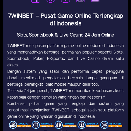
7WINBET – Pusat Game Online Terlengkap
di Indonesia
Slots, Sportsbook & Live Casino 24 Jam Online
7WINBET merupakan platform game online modern di Indonesia
yang menghadirkan berbagai permainan populer seperti Slots,
Sportsbook, Poker, E-Sports, dan Live Casino dalam satu
akses.
Dengan sistem yang stabil dan performa cepat, pengguna
dapat menikmati pengalaman bermain tanpa gangguan di
berbagai perangkat, baik mobile maupun desktop.
Tersedia 24 jam penuh, 7WINBET memberikan kebebasan akses
kapan saja dengan tampilan yang ringan dan responsif.
Kombinasi pilihan game yang lengkap dan sistem yang
teroptimasi menjadikan 7WINBET sebagai salah satu platform
game online yang nyaman digunakan di Indonesia.