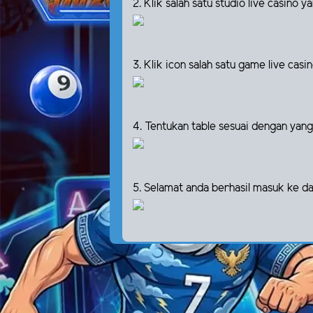
2. Klik salah satu studio live casino y
3. Klik icon salah satu game live casi
4. Tentukan table sesuai dengan yang
5. Selamat anda berhasil masuk ke d