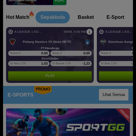
PLAY
Hot Match
Sepakbola
Basket
E-Sport
K-LEAGUE 1 KOREA
08/08, 6:00 PM
K-LEAGUE 1 KOREA
Gimcheon Sangmu FC
FC Seoul
Jeonbuk 
VS
FT.Handicap
FT
0.50
-0.50
-0.
Home 0
Away 0
Home 0
Over/Under
Ov
-1.11
-1.06
-1.
Di Atas 2.50
Di Bawah 2.50
Di Atas 2.50
PLAY
PROMO
E-SPORTS
Lihat Semua
PROMO