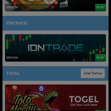
idnraffle
PLAY
IDNTRADE
Idntrade
PLAY
TOGEL
Lihat Semua