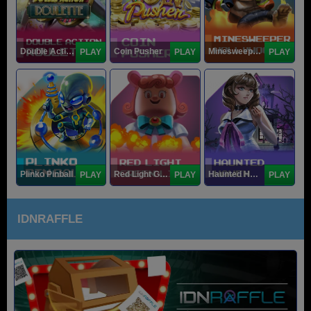
Double Action Roulette
Coin Pusher
Minesweeper Hollywood
PLAY
PLAY
PLAY
Plinko Pinball
Red Light Green Light
Haunted Haven
PLAY
PLAY
PLAY
IDNRAFFLE