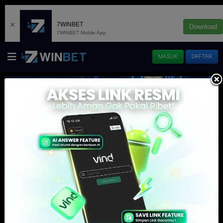
×
7WINBET
Download
7WINBET Mobile App
MASUK
DAFTAR
rlengkap & Terpercaya di ASIA ✅ Ikuti Event-event seru dan Bo
Info :
SLOT
E-LOTTERY
LIVE CASINO
IDNRAFFLE
TOGEL
SLOT