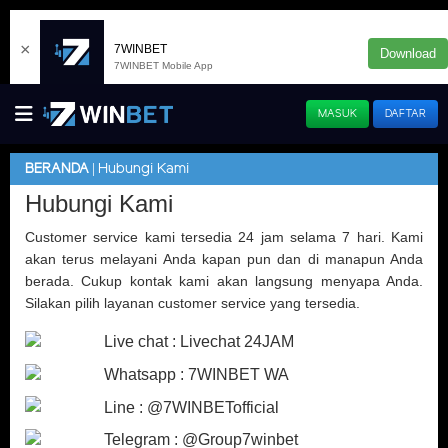
×
7WINBET
Download
7WINBET Mobile App
MASUK
DAFTAR
Hubungi Kami
BERANDA
Hubungi Kami
Customer service kami tersedia 24 jam selama 7 hari. Kami
akan terus melayani Anda kapan pun dan di manapun Anda
berada. Cukup kontak kami akan langsung menyapa Anda.
Silakan pilih layanan customer service yang tersedia.
Live chat : Livechat 24JAM
Whatsapp : 7WINBET WA
Line : @7WINBETofficial
Telegram : @Group7winbet