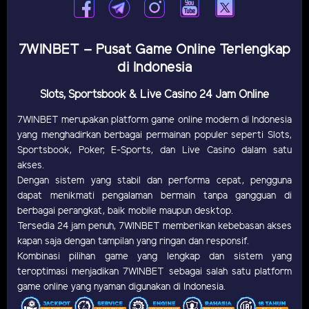
7WINBET – Pusat Game Online Terlengkap
di Indonesia
Slots, Sportsbook & Live Casino 24 Jam Online
7WINBET merupakan platform game online modern di Indonesia
yang menghadirkan berbagai permainan populer seperti Slots,
Sportsbook, Poker, E-Sports, dan Live Casino dalam satu
akses.
Dengan sistem yang stabil dan performa cepat, pengguna
dapat menikmati pengalaman bermain tanpa gangguan di
berbagai perangkat, baik mobile maupun desktop.
Tersedia 24 jam penuh, 7WINBET memberikan kebebasan akses
kapan saja dengan tampilan yang ringan dan responsif.
Kombinasi pilihan game yang lengkap dan sistem yang
teroptimasi menjadikan 7WINBET sebagai salah satu platform
game online yang nyaman digunakan di Indonesia.