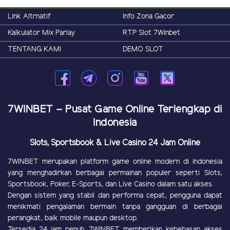
Link Altrnatif
Info Zona Gacor
Kalkulator Mix Parlay
RTP Slot 7Winbet
TENTANG KAMI
DEMO SLOT
7WINBET – Pusat Game Online Terlengkap di
Indonesia
Slots, Sportsbook & Live Casino 24 Jam Online
7WINBET merupakan platform game online modern di Indonesia
yang menghadirkan berbagai permainan populer seperti Slots,
Sportsbook, Poker, E-Sports, dan Live Casino dalam satu akses.
Dengan sistem yang stabil dan performa cepat, pengguna dapat
menikmati pengalaman bermain tanpa gangguan di berbagai
perangkat, baik mobile maupun desktop.
Tersedia 24 jam penuh, 7WINBET memberikan kebebasan akses