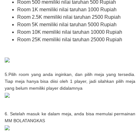
Room 500 memiliki nilai taruhan 500 Rupiah
Room 1K memiliki nilai taruhan 1000 Rupiah
Room 2.5K memiliki nilai taruhan 2500 Rupiah
Room 5K memiliki nilai taruhan 5000 Rupiah
Room 10K memiliki nilai taruhan 10000 Rupiah
Room 25K memiliki nilai taruhan 25000 Rupiah
5.Pilih room yang anda inginkan, dan pilih meja yang tersedia.
Tiap meja hanya bisa diisi oleh 1 player, jadi silahkan pilih meja
yang belum memiliki player didalamnya
6. Setelah masuk ke dalam meja, anda bisa memulai permainan
MM BOLATANGKAS