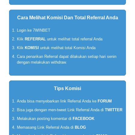
Cara Melihat Komisi Dan Total Referral Anda
1.
Login ke 7WINBET
2.
Klik
REFERRAL
untuk melihat total referral Anda
3.
Klik
KOMISI
untuk melihat total Komisi Anda
4.
Cara penarikan Referral dapat dilakukan setiap hari senin
dengan melakukan withdraw.
Tips Komisi
1.
Anda bisa menyebarkan link Referral Anda ke
FORUM
2.
Bisa juga dengan men-tweet Link Referral Anda di
TWITTER
3.
Melakukan posting komentar di
FACEBOOK
4.
Memasang Link Referral Anda di
BLOG