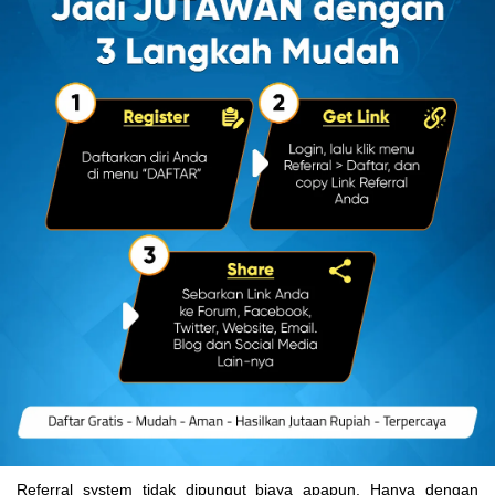
Referral system tidak dipungut biaya apapun. Hanya dengan