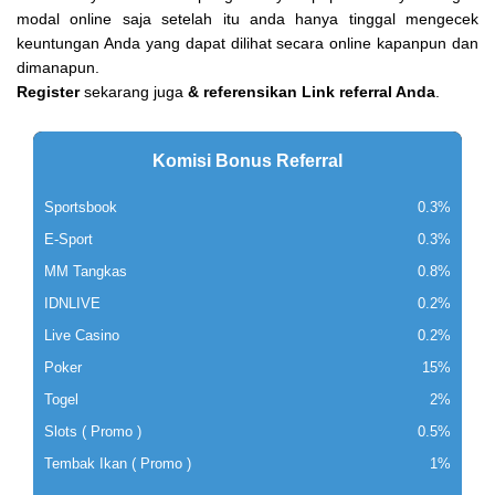
modal online saja setelah itu anda hanya tinggal mengecek
keuntungan Anda yang dapat dilihat secara online kapanpun dan
dimanapun.
Register
sekarang juga
& referensikan Link referral Anda
.
Komisi Bonus Referral
Sportsbook
0.3%
E-Sport
0.3%
MM Tangkas
0.8%
IDNLIVE
0.2%
Live Casino
0.2%
Poker
15%
Togel
2%
Slots ( Promo )
0.5%
Tembak Ikan ( Promo )
1%