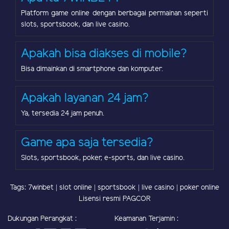
Platform game online dengan berbagai permainan seperti
slots, sportsbook, dan live casino.
Apakah bisa diakses di mobile?
Bisa dimainkan di smartphone dan komputer.
Apakah layanan 24 jam?
Ya, tersedia 24 jam penuh.
Game apa saja tersedia?
Slots, sportsbook, poker, e-sports, dan live casino.
Tags: 7winbet | slot online | sportsbook | live casino | poker online
Lisensi resmi PAGCOR
Dukungan Perangkat :
Keamanan Terjamin :